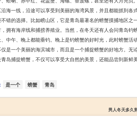
子、蛤喇、赤甲红、花盖蟹、海螺、香波螺，甚至还有大月亮贝
区沿海一线，沿途可以享受到美丽的海湾风景，并且都能抓到各
些不错的选择。比如崂山区，它是青岛最著名的螃蟹摸捕地区之
方，拥有海岸线和捕捞养殖业。当然，在冬天还有人会问青岛钓
上、中午、晚上都能垂钓。晚上是钓螃蟹的好时光，此时螃蟹活
不仅是一个美丽的海滨城市，而且是一个捕捉螃蟹的好地方。无
去青岛捕捉螃蟹，不仅可以享受大自然的美景，还能品尝到新鲜
：
是一个
螃蟹
青岛
男人冬天多久