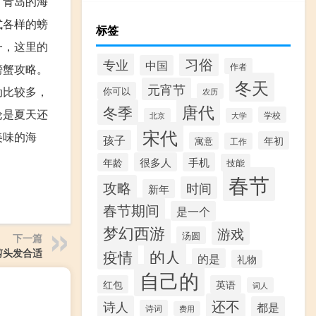
。青岛的海
式各样的螃
标签
一，这里的
习俗
专业
中国
作者
螃蟹攻略。
冬天
元宵节
动比较多，
你可以
农历
唐代
冬季
论是夏天还
学校
北京
大学
宋代
美味的海
孩子
年初
寓意
工作
很多人
手机
年龄
技能
春节
攻略
时间
新年
春节期间
是一个
梦幻西游
游戏
汤圆
下一篇
的人
剪头发合适
疫情
的是
礼物
自己的
红包
英语
词人
还不
诗人
都是
诗词
费用