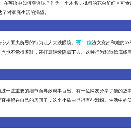
象。在英语中如何翻译呢？作为一个木名，桃树的花朵鲜红且可食
表达了对家庭生活的渴望。
有一位
些令人匪夷所思的行为让人大跌眼镜。
渣女竟然和她的e
一点也不觉得羞耻，还打算继续隐瞒下去。这种行为和道德底线
错过一些重要的细节而导致糗事百出。有一位网友分享了他的故
就直接留在自己的房间了，这个小插曲显得有些滑稽。生活中的