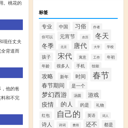
用。桃花的
标签
习俗
专业
中国
作者
冬天
元宵节
你可以
农历
x和现任丈夫
唐代
冬季
学校
北京
大学
完全背道而
宋代
孩子
年初
寓意
工作
很多人
手机
年龄
技能
春节
攻略
时间
新年
春节期间
是一个
事，他的爸
梦幻西游
游戏
汤圆
笑料和不完
的人
疫情
的是
礼物
自己的
红包
英语
词人
还不
诗人
都是
诗词
费用