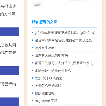
陆游
直接对应这
样的方式可
猜你想看的文章
gt940mx显卡能玩英雄联盟吗（gt940mx）
波音零部件网站宕机 此前公司确认遭受网络攻击
忆了他与同
装扮女生攻略
为我们带来
山东冬天好玩的地方吗
藿香正气水可以去痱子?（藿香正气水去痱子效果）
比纳米还小的单位是什么
联票(关于联票简述)
哥哥已经结
冬天怎么开始燃脂
。
捉妖宠物攻略
reigns攻略王后