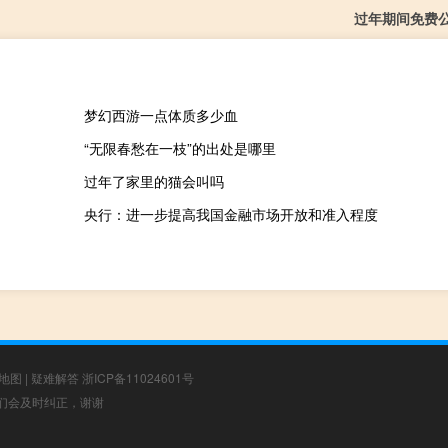
过年期间免费
梦幻西游一点体质多少血
“无限春愁在一枝”的出处是哪里
过年了家里的猫会叫吗
央行：进一步提高我国金融市场开放和准入程度
地图
|
疑难解答
浙ICP备11024601号
，我们会及时纠正，谢谢