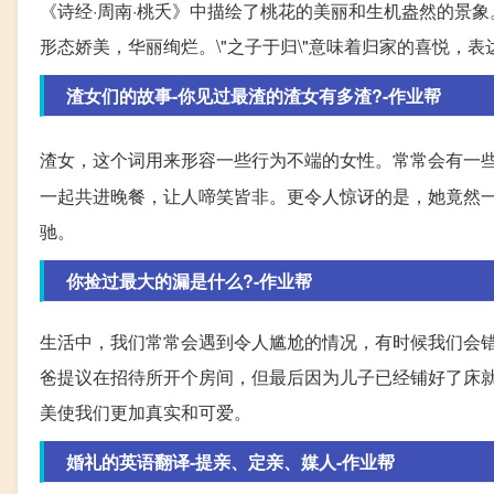
《诗经·周南·桃夭》中描绘了桃花的美丽和生机盎然的景
形态娇美，华丽绚烂。\"之子于归\"意味着归家的喜悦，
渣女们的故事-你见过最渣的渣女有多渣?-作业帮
渣女，这个词用来形容一些行为不端的女性。常常会有一
一起共进晚餐，让人啼笑皆非。更令人惊讶的是，她竟然
驰。
你捡过最大的漏是什么?-作业帮
生活中，我们常常会遇到令人尴尬的情况，有时候我们会
爸提议在招待所开个房间，但最后因为儿子已经铺好了床
美使我们更加真实和可爱。
婚礼的英语翻译-提亲、定亲、媒人-作业帮