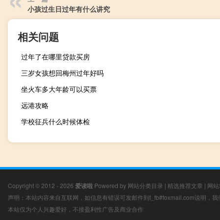
小孩过生日过年有什么讲究
相关问题
过年了在哪里贷款买房
三岁女孩想回梅州过年好吗
坐火车多大年龄可以买票
远港攻略
学校征兵什么时候体检
Copyright © 2012 - 2026
爱读啦
Powered by
网站分类目录
|
精选推荐文章
|
网站
声明：本站内容来自互联网，如信息有错误可发邮件到f_fb#foxmail.com说明
本站仅为个人兴趣爱好，不接盈利性广告及商业合作