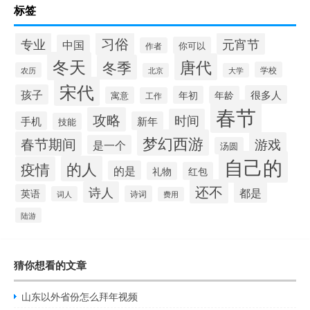
标签
习俗
专业
元宵节
中国
你可以
作者
冬天
唐代
冬季
学校
农历
北京
大学
宋代
孩子
很多人
年初
年龄
寓意
工作
春节
攻略
时间
手机
新年
技能
梦幻西游
春节期间
游戏
是一个
汤圆
自己的
的人
疫情
的是
礼物
红包
还不
诗人
都是
英语
诗词
词人
费用
陆游
猜你想看的文章
山东以外省份怎么拜年视频