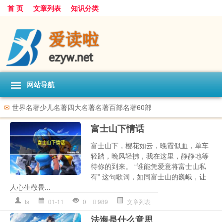
首 页
文章列表
知识分类
网站导航
✉
世界名著少儿名著四大名著名著百部名著60部
富士山下情话
富士山下，樱花如云，晚霞似血，单车
轻踏，晚风轻拂，我在这里，静静地等
待你的到来。 “谁能凭爱意将富士山私
有” 这句歌词，如同富士山的巍峨，让
人心生敬畏...
fs
01-11
0
989
文章列表
法海是什么意思