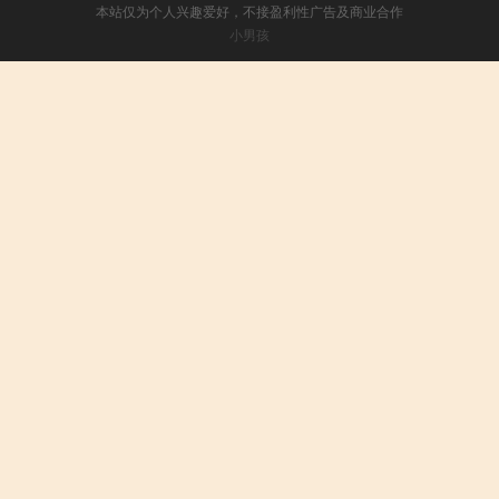
本站仅为个人兴趣爱好，不接盈利性广告及商业合作
小男孩