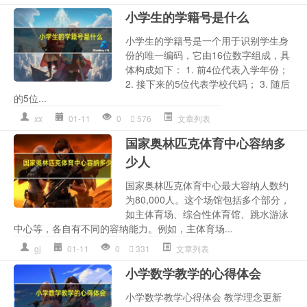
小学生的学籍号是什么
小学生的学籍号是一个用于识别学生身
份的唯一编码，它由16位数字组成，具
体构成如下： 1. 前4位代表入学年份；
2. 接下来的5位代表学校代码； 3. 随后
的5位...
xx
01-11
0
576
文章列表
国家奥林匹克体育中心容纳多
少人
国家奥林匹克体育中心最大容纳人数约
为80,000人。这个场馆包括多个部分，
如主体育场、综合性体育馆、跳水游泳
中心等，各自有不同的容纳能力。例如，主体育场...
gj
01-11
0
331
文章列表
小学数学教学的心得体会
小学数学教学心得体会 教学理念更新