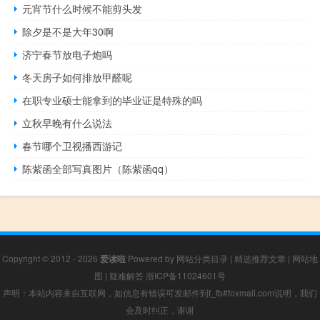
元宵节什么时候不能剪头发
除夕是不是大年30啊
济宁春节放电子炮吗
冬天房子如何排放甲醛呢
在职专业硕士能拿到的毕业证是特殊的吗
立秋早晚有什么说法
春节哪个卫视播西游记
陈紫函全部写真图片（陈紫函qq）
Copyright © 2012 - 2026
爱读啦
Powered by
网站分类目录
|
精选推荐文章
|
网站地
图
|
疑难解答
浙ICP备11024601号
声明：本站内容来自互联网，如信息有错误可发邮件到f_fb#foxmail.com说明，我们
会及时纠正，谢谢