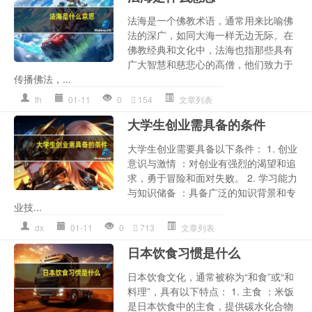
法海是一个佛教术语，通常用来比喻佛
法的深广，如同大海一样无边无际。在
佛教经典和文化中，法海也指那些具有
广大智慧和慈悲心的高僧，他们致力于
传播佛法，...
fh
01-11
0
154
文章列表
大学生创业需具备的条件
大学生创业需要具备以下条件： 1. 创业
意识与激情 ：对创业有强烈的渴望和追
求，勇于冒险和面对失败。 2. 学习能力
与知识储备 ：具备广泛的知识背景和专
业技...
dx
01-11
0
713
文章列表
日本饮食习惯是什么
日本饮食文化，通常被称为“和食”或“和
料理”，具有以下特点： 1. 主食 ：米饭
是日本饮食中的主食，提供碳水化合物