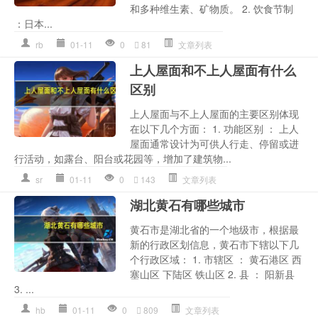
和多种维生素、矿物质。 2. 饮食节制
：日本...
rb
01-11
0
81
文章列表
上人屋面和不上人屋面有什么
区别
上人屋面与不上人屋面的主要区别体现
在以下几个方面： 1. 功能区别 ： 上人
屋面通常设计为可供人行走、停留或进
行活动，如露台、阳台或花园等，增加了建筑物...
sr
01-11
0
143
文章列表
湖北黄石有哪些城市
黄石市是湖北省的一个地级市，根据最
新的行政区划信息，黄石市下辖以下几
个行政区域： 1. 市辖区 ： 黄石港区 西
塞山区 下陆区 铁山区 2. 县 ： 阳新县
3. ...
hb
01-11
0
809
文章列表