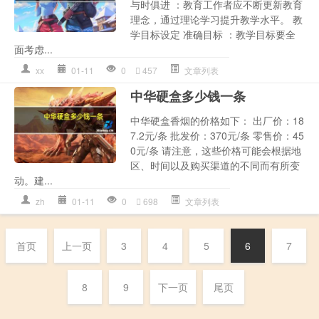
与时俱进 ：教育工作者应不断更新教育
理念，通过理论学习提升教学水平。 教
学目标设定 准确目标 ：教学目标要全
面考虑...
xx
01-11
0
457
文章列表
中华硬盒多少钱一条
中华硬盒香烟的价格如下： 出厂价：18
7.2元/条 批发价：370元/条 零售价：45
0元/条 请注意，这些价格可能会根据地
区、时间以及购买渠道的不同而有所变
动。建...
zh
01-11
0
698
文章列表
首页
上一页
3
4
5
6
7
8
9
下一页
尾页